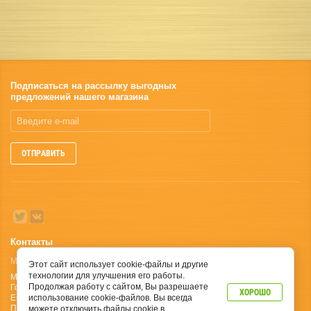
Подписаться на рассылку выгодных
предложений нашего магазина
ОТПРАВИТЬ
Контакты
Москва, Ленинградское шоссе, дом 100;
Этот сайт использует cookie-файлы и другие
технологии для улучшения его работы.
Мобильный: +7(929) 648-91-66
Продолжая работу с сайтом, Вы разрешаете
Городской : +7 (495) 664-55-89
ХОРОШО
Email: tehnodacha.com@yandex.ru
использование cookie-файлов. Вы всегда
Пн-Пт с 9:00 до 20:00 Сб: с 9-00 до 19-00
можете отключить файлы cookie в