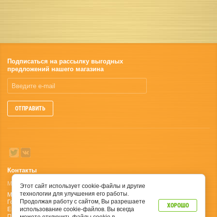
Подписаться на рассылку выгодных
предложений нашего магазина
ОТПРАВИТЬ
Контакты
Москва, Ленинградское шоссе, дом 100;
Этот сайт использует cookie-файлы и другие
технологии для улучшения его работы.
Мобильный: +7(929) 648-91-66
Продолжая работу с сайтом, Вы разрешаете
Городской : +7 (495) 664-55-89
ХОРОШО
Email: tehnodacha.com@yandex.ru
использование cookie-файлов. Вы всегда
Пн-Пт с 9:00 до 20:00 Сб: с 9-00 до 19-00