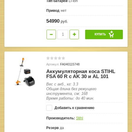
Тип батареи
Li-Ion
Привод
нет
54990
руб.
КУПИТЬ
Артикул:
FA040115748
Аккумуляторная коса STIHL
FSA 60 R c AK 30 и AL 101
Вес с акб., кг: 3.3
Общая длина без режущего
инструмента, см: 168
Время работы: до 40 мин.
Добавить к сравнению
Производитель:
Stihl
Резерв
да