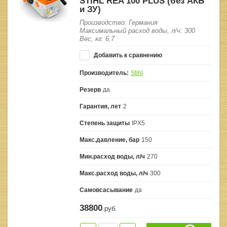
STIHL REA 100 PLUS (без АКБ
и ЗУ)
Производство: Германия
Максимальный расход воды, л/ч: 300
Вес, кг: 6,7
Добавить к сравнению
Производитель:
Stihl
Резерв
да
Гарантия, лет
2
Степень защиты
IPX5
Макс.давление, бар
150
Мин.расход воды, л/ч
270
Макс.расход воды, л/ч
300
Самовсасывание
да
38800
руб.