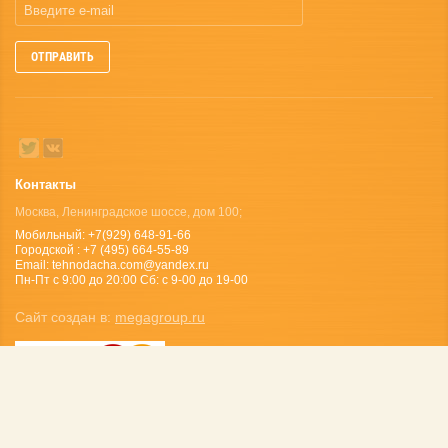
ОТПРАВИТЬ
Контакты
Москва, Ленинградское шоссе, дом 100;
Мобильный: +7(929) 648-91-66
Городской : +7 (495) 664-55-89
Email: tehnodacha.com@yandex.ru
Пн-Пт с 9:00 до 20:00 Сб: с 9-00 до 19-00
Сайт создан в:
megagroup.ru