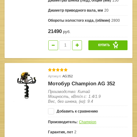
Диаметры шнека (лед), опция (мм)
150
Диаметр приводного вала, мм
20
Обороты холостого хода, (об/мин)
2800
21490
руб.
КУПИТЬ
Артикул:
AG352
Мотобур Champion AG 352
Производство: Китай
Мощность, кВт/л.с: 1.4/1.9
Вес, без шнека, (кг): 9.4
Добавить к сравнению
Производитель:
Champion
Гарантия, лет
2