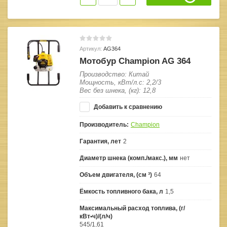
Артикул:
AG364
Мотобур Champion AG 364
Производство: Китай
Мощность, кВт/л.с: 2,2/3
Вес без шнека, (кг): 12,8
Добавить к сравнению
Производитель:
Champion
Гарантия, лет
2
Диаметр шнека (комп./макс.), мм
нет
Объем двигателя, (см ³)
64
Ёмкость топливного бака, л
1,5
Максимальный расход топлива, (г/
кВт•ч)/(л/ч)
545/1,61