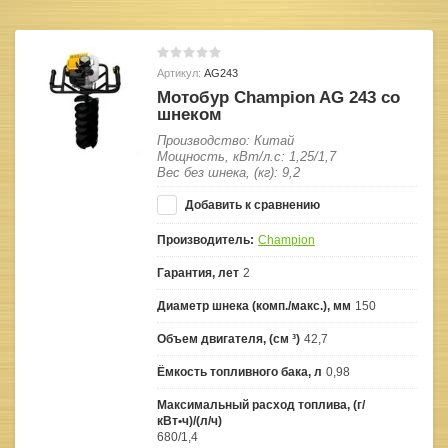
Артикул:
AG243
Мотобур Champion AG 243 со
шнеком
Производство: Китай
Мощность, кВт/л.с: 1,25/1,7
Вес без шнека, (кг): 9,2
Добавить к сравнению
Производитель:
Champion
Гарантия, лет
2
Диаметр шнека (комп./макс.), мм
150
Объем двигателя, (см ³)
42,7
Ёмкость топливного бака, л
0,98
Максимальный расход топлива, (г/
кВт•ч)/(л/ч)
680/1,4