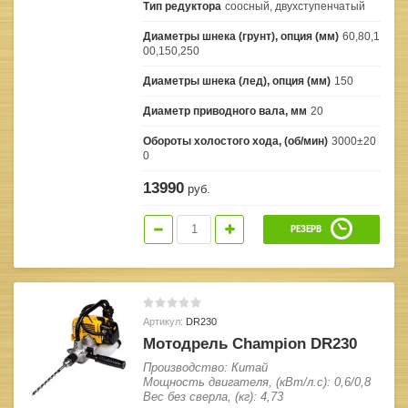
Тип редуктора
соосный, двухступенчатый
Диаметры шнека (грунт), опция (мм)
60,80,1
00,150,250
Диаметры шнека (лед), опция (мм)
150
Диаметр приводного вала, мм
20
Обороты холостого хода, (об/мин)
3000±20
0
13990
руб.
РЕЗЕРВ
Артикул:
DR230
Мотодрель Champion DR230
Производство: Китай
Мощность двигателя, (кВт/л.с): 0,6/0,8
Вес без сверла, (кг): 4,73