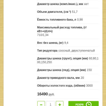
Диаметр шнека (комп./макс.), мм
нет
Объем двигателя, (см ³)
51,7
Ёмкость топливного бака, л
0,98
Максимальный расход топлива, (г/
кВт•ч)/(л/ч)
710/1,34
Вес без шнека, (кг)
9,4
Тип редуктора
соосный, двухступенчатый
Диаметры шнека (грунт), опция (мм)
60,80,1
00,150,250
Диаметры шнека (лед), опция (мм)
150
Диаметр приводного вала, мм
20
Обороты холостого хода, (об/мин)
3000
16490
руб.
РЕЗЕРВ