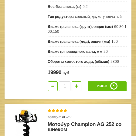
Вес без шнека, (кг)
9,2
Тип редуктора
соосный, двухступенчатый
Диаметры шнека (грунт), опция (мм)
60,80,1
00,150
Диаметры шнека (лед), опция (мм)
150
Диаметр приводного вала, мм
20
Обороты холостого хода, (об/мин)
2800
19990
руб.
РЕЗЕРВ
Артикул:
AG252
Мотобур Champion AG 252 со
шнеком