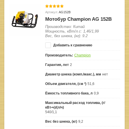
Артикул:
AG152B
Мотобур Champion AG 152B
Производство: Китай
Мощность, кВт/л.с: 1,46/1,99
Вес, без шнека, (кг): 9.2
Добавить к сравнению
Производитель:
Champion
Гарантия, лет
2
Диаметр шнека (комп./макс.), мм
нет
Объем двигателя, (см ³)
51,6
Ёмкость топливного бака, л
0,9
Максимальный расход топлива, (г/
кВт•ч)/(л/ч)
540/1,1
Вес без шнека, (кг)
9,2