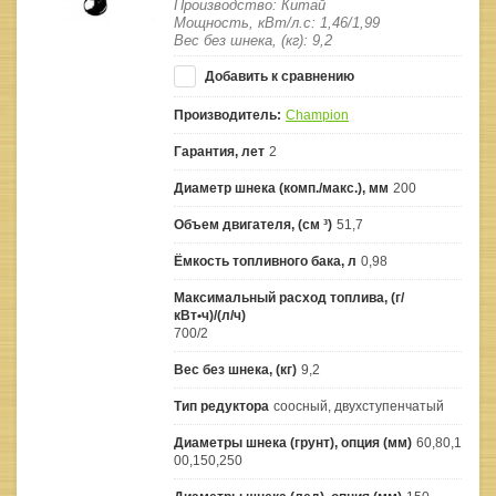
Производство: Китай
Мощность, кВт/л.с: 1,46/1,99
Вес без шнека, (кг): 9,2
Добавить к сравнению
Производитель:
Champion
Гарантия, лет
2
Диаметр шнека (комп./макс.), мм
200
Объем двигателя, (см ³)
51,7
Ёмкость топливного бака, л
0,98
Максимальный расход топлива, (г/
кВт•ч)/(л/ч)
700/2
Вес без шнека, (кг)
9,2
Тип редуктора
соосный, двухступенчатый
Диаметры шнека (грунт), опция (мм)
60,80,1
00,150,250