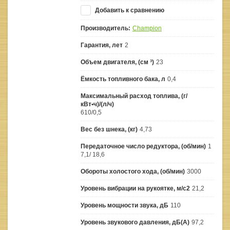
Добавить к сравнению
Производитель:
Champion
Гарантия, лет
2
Объем двигателя, (см ³)
23
Ёмкость топливного бака, л
0,4
Максимальный расход топлива, (г/
кВт•ч)/(л/ч)
610/0,5
Вес без шнека, (кг)
4,73
Передаточное число редуктора, (об/мин)
1
7,1/ 18,6
Обороты холостого хода, (об/мин)
3000
Уровень вибрации на рукоятке, м/с2
21,2
Уровень мощности звука, дБ
110
Уровень звукового давления, дБ(A)
97,2