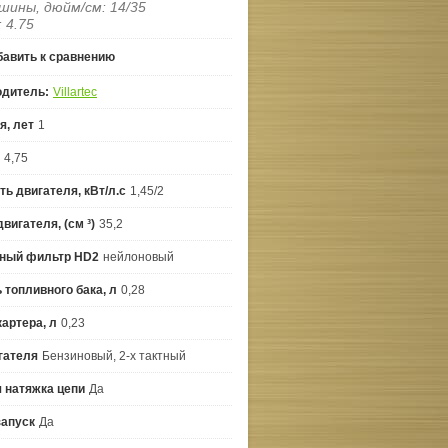
шины, дюйм/см: 14/35
: 4.75
авить к сравнению
одитель:
Villartec
я, лет
1
4,75
ь двигателя, кВт/л.с
1,45/2
вигателя, (см ³)
35,2
ный фильтр HD2
нейлоновый
 топливного бака, л
0,28
артера, л
0,23
гателя
Бензиновый, 2-х тактный
 натяжка цепи
Да
запуск
Да