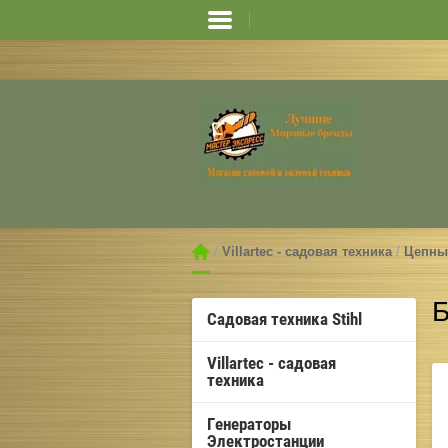
Оформление резерва на продукцию 
 / 
Villartec - садовая техника
 / 
Цепные
Б
Садовая техника Stihl
Villartec - садовая
техника
Генераторы
Электростанции