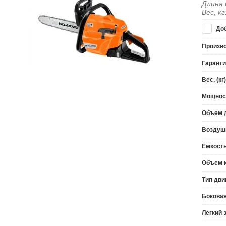
Длина 
Вес, кг
Доб
Произв
Гаранти
Вес, (кг)
Мощност
Объем д
Воздуш
Ёмкость
Объем к
Тип дви
Боковая
Легкий 