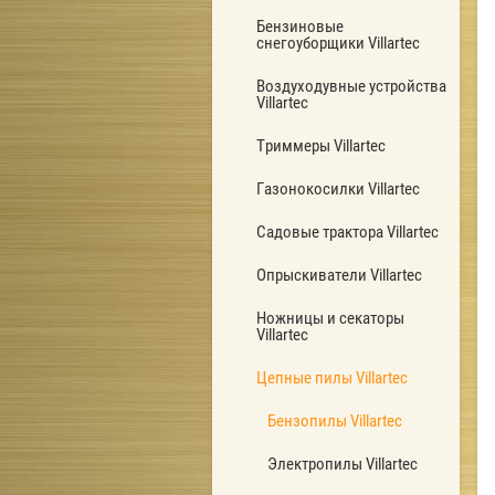
Бензиновые
снегоуборщики Villartec
Воздуходувные устройства
Villartec
Триммеры Villartec
Газонокосилки Villartec
Садовые трактора Villartec
Опрыскиватели Villartec
Ножницы и секаторы
Villartec
Цепные пилы Villartec
Бензопилы Villartec
Электропилы Villartec