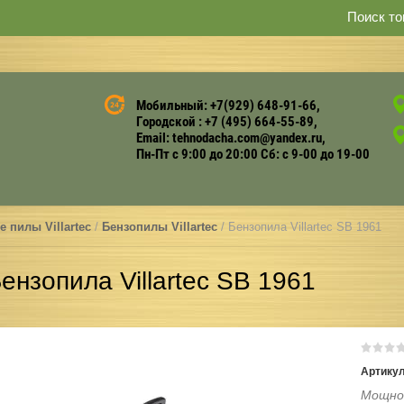
STIHL, VIKING
Поиск то
Мобильный: +7(929) 648-91-66
Городской : +7 (495) 664-55-89
Email: tehnodacha.com@yandex.ru
Пн-Пт с 9:00 до 20:00 Сб: с 9-00 до 19-00
 пилы Villartec
 / 
Бензопилы Villartec
 / Бензопила Villartec SB 1961
ензопила Villartec SB 1961
Артикул
Мощнос