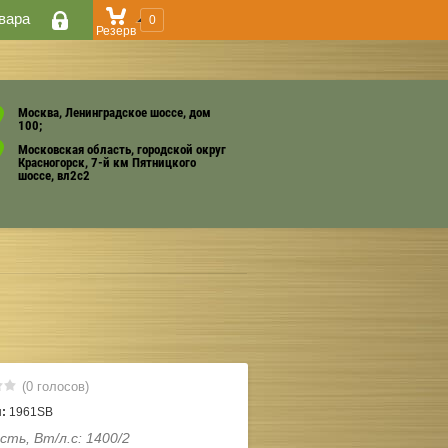
вара
0
Резерв
Москва, Ленинградское шоссе, дом
100;
Московская область, городской округ
Красногорск, 7-й км Пятницкого
шоссе, вл2с2
(0 голосов)
:
1961SB
ть, Вт/л.с: 1400/2