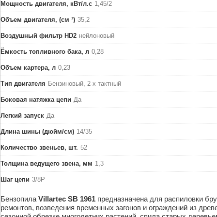
Мощность двигателя, кВт/л.с
1,45/2
Объем двигателя, (см ³)
35,2
Воздушный фильтр HD2
нейлоновый
Ёмкость топливного бака, л
0,28
Объем картера, л
0,23
Тип двигателя
Бензиновый, 2-х тактный
Боковая натяжка цепи
Да
Легкий запуск
Да
Длина шины (дюйм/см)
14/35
Количество звеньев, шт.
52
Толщина ведущего звена, мм
1,3
Шаг цепи
3/8P
Бензопила
Villartec SB 1961
предназначена для распиловки бру
ремонтов, возведения временных загонов и ограждений из древ
сезонной обрезке многолетних растений, спила старых деревье