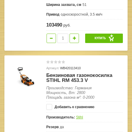
Ширина захвата, см
51
Привод
односкоростной, 3.5 км/ч
103490
руб.
КУПИТЬ
Артикул:
WB420113410
Бензиновая газонокосилка
STIHL RM 453.3 V
Производство: Германия
Мощность, Вт: 2800
Площадь газона м²: 0-2000
Добавить к сравнению
Производитель:
Stihl
Резерв
да